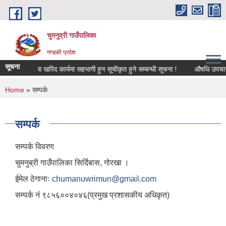
Skip to main content
चुमनुव्री गाउँपालिका
गण्डकी प्रदेश
सूचना
 २०८३/८४ मा खरिद कार्यमा सहभागी हुन सूचीकृत हुने सम्बन्धी सूचना !
औषधि उपचार खर
You are here
Home
» सम्पर्क
सम्पर्क
सम्पर्क विवरण
चुमनुब्री गाउँपालिका सिर्दिबास, गोरखा ।
ईमेल ठेगानाः
chumanuwrimun@gmail.com
सम्पर्क नं ९८५६००४०४६(प्रमुख प्रशासकीय अधिकृत)